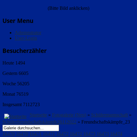
(Bitte Bild anklicken)
User Menu
Administrator
User-Login
Besucherzähler
Heute
1494
Gestern
6605
Woche
56205
Monat
76519
Insgesamt
7112723
Startseite
»
Fotogalerie (Neu)
»
Schülermannschaft
»
Schülerfreundschaftskämpfe26112022
» Freundschaftskämpfe_23
16470
16470
16471
16471
16472
16472
16473
16473
16474