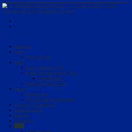
1
Startseite
News
News-Archiv
Team
Kader Männer 2025
Kader Schüler/Jugend 2025
Jugendtrainer
Bambini-Trainer 2025
Sparte
Historisches
Chronik der Platzierungen
Termine & Ergebnisse
Trainingszeiten
Fanclub
Sponsoren
Fotos
I. Mannschaft