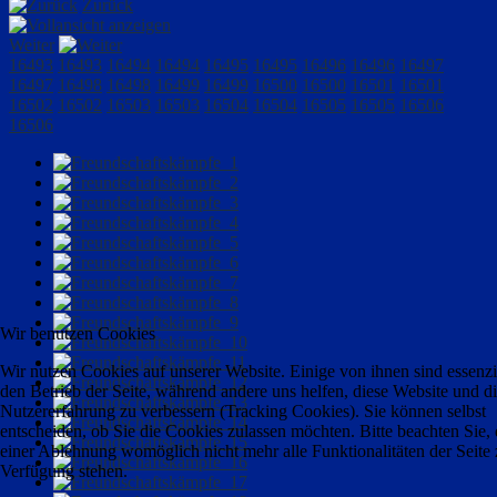
Zurück
Weiter
16493
16493
16494
16494
16495
16495
16496
16496
16497
16497
16498
16498
16499
16499
16500
16500
16501
16501
16502
16502
16503
16503
16504
16504
16505
16505
16506
16506
Wir benutzen Cookies
Wir nutzen Cookies auf unserer Website. Einige von ihnen sind essenzie
den Betrieb der Seite, während andere uns helfen, diese Website und d
Nutzererfahrung zu verbessern (Tracking Cookies). Sie können selbst
entscheiden, ob Sie die Cookies zulassen möchten. Bitte beachten Sie, 
einer Ablehnung womöglich nicht mehr alle Funktionalitäten der Seite 
Verfügung stehen.