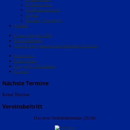
II. Mannschaft
Schülermannschaft
Jugend
Turniere / Sonstiges
Anfahrt
Unsere Gegner 2026
Terminkalender
Schöne Ringerszenen und bekannte Gesichter
Impressum
Datenschutz
Copyright / Disclaimer
Kontakt
Nächste Termine
Keine Termine
Vereinsbeitritt
Das neue Beitrittsformular (2024):