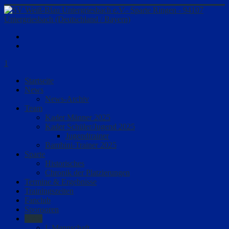
1
Startseite
News
News-Archiv
Team
Kader Männer 2025
Kader Schüler/Jugend 2025
Jugendtrainer
Bambini-Trainer 2025
Sparte
Historisches
Chronik der Platzierungen
Termine & Ergebnisse
Trainingszeiten
Fanclub
Sponsoren
Fotos
I. Mannschaft