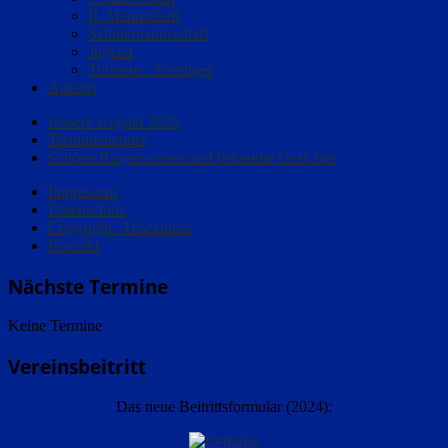
II. Mannschaft
Schülermannschaft
Jugend
Turniere / Sonstiges
Anfahrt
Unsere Gegner 2026
Terminkalender
Schöne Ringerszenen und bekannte Gesichter
Impressum
Datenschutz
Copyright / Disclaimer
Kontakt
Nächste Termine
Keine Termine
Vereinsbeitritt
Das neue Beitrittsformular (2024):