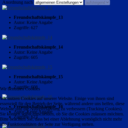
Anordnung nach
Freundschaftskämpfe_13
Autor: Keine Angabe
Zugriffe: 627
Freundschaftskämpfe_14
Autor: Keine Angabe
Zugriffe: 605
Freundschaftskämpfe_15
Autor: Keine Angabe
Zugriffe: 608
Wir benutzen Cookies
Wir nutzen Cookies auf unserer Website. Einige von ihnen sind
essenziell für den Betrieb der Seite, während andere uns helfen, diese
Freundschaftskämpfe_16
Website und die Nutzererfahrung zu verbessern (Tracking Cookies).
Autor: Keine Angabe
Sie können selbst entscheiden, ob Sie die Cookies zulassen möchten.
Zugriffe: 623
Bitte beachten Sie, dass bei einer Ablehnung womöglich nicht mehr
alle Funktionalitäten der Seite zur Verfügung stehen.