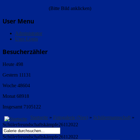
(Bitte Bild anklicken)
User Menu
Administrator
User-Login
Besucherzähler
Heute
498
Gestern
11131
Woche
48604
Monat
68918
Insgesamt
7105122
Startseite
»
Fotogalerie (Neu)
»
Schülermannschaft
»
Schülerfreundschaftskämpfe26112022
Schülerfreundschaftskämpfe26112022