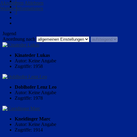
1
Akzeptieren
Ablehnen
2
Weitere Informationen
3
Jugend
Anordnung nach
Kinateder Lukas
Autor: Keine Angabe
Zugriffe: 1958
Doblhofer Lenz Leo
Autor: Keine Angabe
Zugriffe: 1978
Kneidinger Marc
Autor: Keine Angabe
Zugriffe: 1914