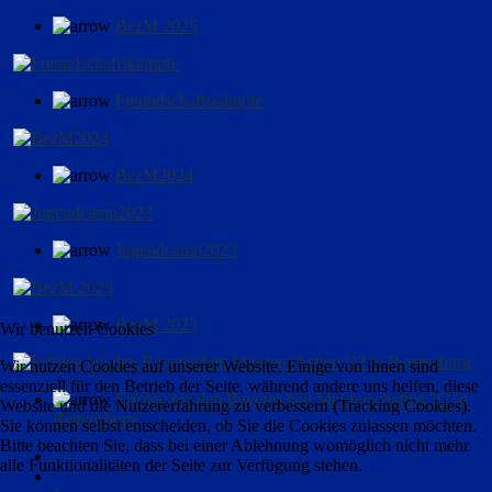
BezM 2025
Freundschaftskämpfe
BezM2024
Jugendcamp2023
BezM 2023
Wir benutzen Cookies
Wir nutzen Cookies auf unserer Website. Einige von ihnen sind
essenziell für den Betrieb der Seite, während andere uns helfen, diese
Erfolge bei den Bayerischen Meisterschaften '22 in
Website und die Nutzererfahrung zu verbessern (Tracking Cookies).
Regensburg
Sie können selbst entscheiden, ob Sie die Cookies zulassen möchten.
Bitte beachten Sie, dass bei einer Ablehnung womöglich nicht mehr
alle Funktionalitäten der Seite zur Verfügung stehen.