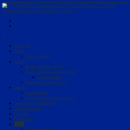
1
Startseite
News
News-Archiv
Team
Kader Männer 2025
Kader Schüler/Jugend 2025
Jugendtrainer
Bambini-Trainer 2025
Sparte
Historisches
Chronik der Platzierungen
Termine & Ergebnisse
Trainingszeiten
Fanclub
Sponsoren
Fotos
I. Mannschaft