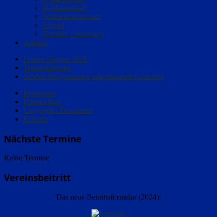
II. Mannschaft
Schülermannschaft
Jugend
Turniere / Sonstiges
Anfahrt
Unsere Gegner 2026
Terminkalender
Schöne Ringerszenen und bekannte Gesichter
Impressum
Datenschutz
Copyright / Disclaimer
Kontakt
Nächste Termine
Keine Termine
Vereinsbeitritt
Das neue Beitrittsformular (2024):