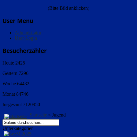
(Bitte Bild anklicken)
User Menu
Administrator
User-Login
Besucherzähler
Heute
2425
Gestern
7296
Woche
64432
Monat
84746
Insgesamt
7120950
Startseite
» Jugend
Unterkategorien